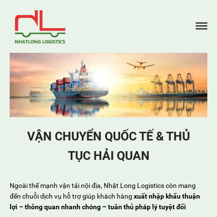
Trang chủ
Giới thiệu
Dịch vụ
Đối tác
Tin tức
VẬN CHUYỂN QUỐC TẾ & THỦ
Tuyển dụng
TỤC HẢI QUAN
Liên hệ
Ngoài thế mạnh vận tải nội địa, Nhật Long Logistics còn mang
đến chuỗi dịch vụ hỗ trợ giúp khách hàng
xuất nhập khẩu thuận
lợi – thông quan nhanh chóng – tuân thủ pháp lý tuyệt đối